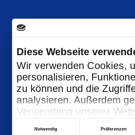
Diese Webseite verwend
Wir verwenden Cookies, u
personalisieren, Funktion
zu können und die Zugriff
analysieren. Außerdem geb
Verwendung unserer Websi
soziale Medien, Werbung 
Einwilligungsauswahl
Notwendig
Präferenzen
Partner führen diese Info